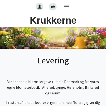
Gå til hoved-indhold
Krukkerne
Levering
Vi sender din blomstergave til hele Danmark og fra vores
egne blomsterbutik i Allerød, Lynge, Hørsholm, Birkerød
og Farum.
I resten af landet leverer vi gennem Interflora og giver dig