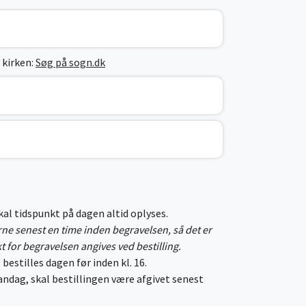
 kirken:
Søg på sogn.dk
skal tidspunkt på dagen altid oplyses.
erne senest en time inden begravelsen, så det er
kt for begravelsen angives ved bestilling.
 bestilles dagen før inden kl. 16.
ndag, skal bestillingen være afgivet senest