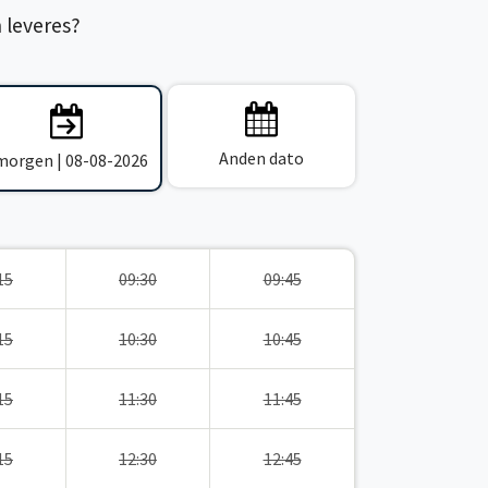
n leveres?
Anden dato
 morgen | 08-08-2026
15
09:30
09:45
15
10:30
10:45
15
11:30
11:45
15
12:30
12:45