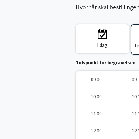
Hvornår skal bestillinge
I dag
I
Tidspunkt for begravelsen
09:00
09:
10:00
10:
11:00
11:
12:00
12: