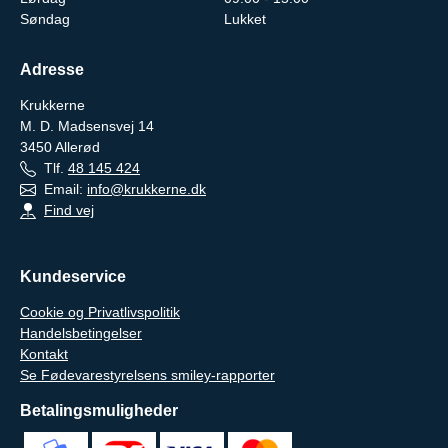
Søndag
Lukket
Adresse
Krukkerne
M. D. Madsensvej 14
3450
Allerød
Tlf.
48 145 424
Email:
info@krukkerne.dk
Find vej
Kundeservice
Cookie og Privatlivspolitik
Handelsbetingelser
Kontakt
Se Fødevarestyrelsens smiley-rapporter
Betalingsmuligheder