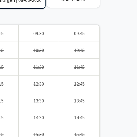
 morgen | 08-08-2026
15
09:30
09:45
15
10:30
10:45
15
11:30
11:45
15
12:30
12:45
15
13:30
13:45
15
14:30
14:45
15
15:30
15:45