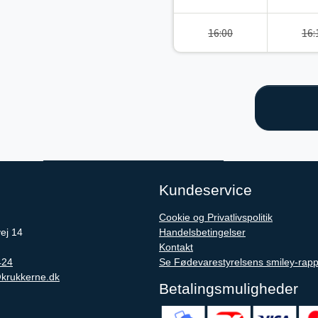
16:00
16:
Kundeservice
Cookie og Privatlivspolitik
ej 14
Handelsbetingelser
Kontakt
424
Se Fødevarestyrelsens smiley-rapp
krukkerne.dk
Betalingsmuligheder