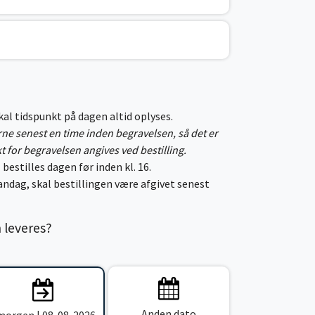
skal tidspunkt på dagen altid oplyses.
erne senest en time inden begravelsen, så det er
kt for begravelsen angives ved bestilling.
 bestilles dagen før inden kl. 16.
ndag, skal bestillingen være afgivet senest
n leveres?
Anden dato