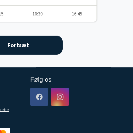
15
16:30
16:45
Følg os
orter