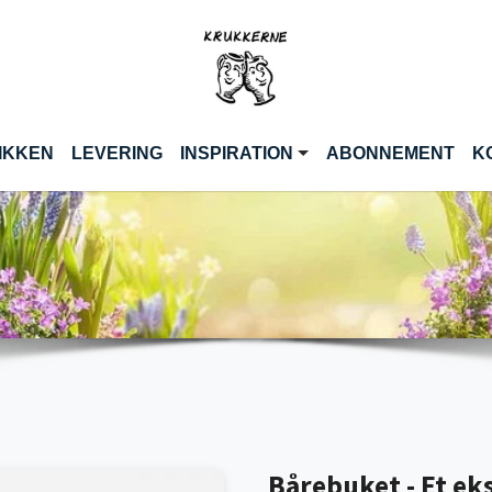
)
IKKEN
LEVERING
INSPIRATION
ABONNEMENT
K
Bårebuket - Et eks