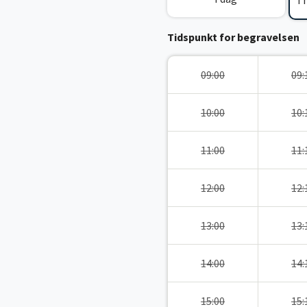
I
Tidspunkt for begravelsen
09:00
09:
10:00
10:
11:00
11:
12:00
12:
13:00
13:
14:00
14:
15:00
15: