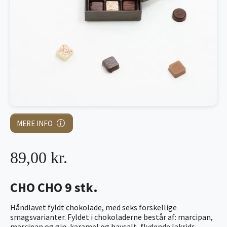
MERE INFO
89,00 kr.
CHO CHO 9 stk.
Håndlavet fyldt chokolade, med seks forskellige
smagsvarianter. Fyldet i chokoladerne består af: marcipan,
marcipan og gin, karamel og havsalt, flydende lakrids,