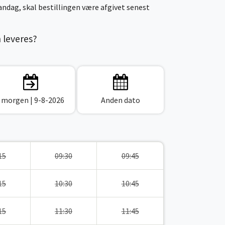
ndag, skal bestillingen være afgivet senest
n leveres?
I morgen
| 9-8-2026
Anden dato
15
09:30
09:45
15
10:30
10:45
15
11:30
11:45